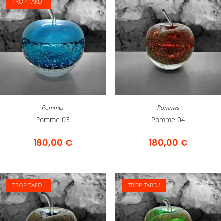
TROP TARD !
Pommes
Pommes
Pomme 03
Pomme 04
180,00
€
180,00
€
TROP TARD !
TROP TARD !