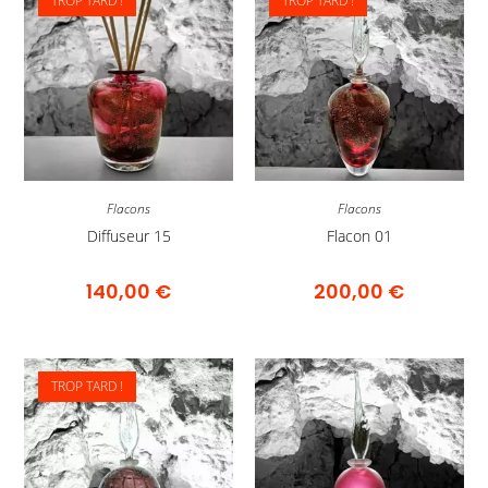
TROP TARD !
TROP TARD !
Flacons
Flacons
Diffuseur 15
Flacon 01
140,00
€
200,00
€
TROP TARD !