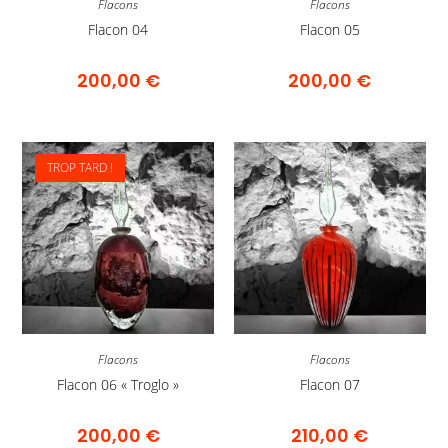
Flacons
Flacons
Flacon 04
Flacon 05
200,00
€
200,00
€
TROP TARD !
Flacons
Flacons
Flacon 06 « Troglo »
Flacon 07
200,00
€
210,00
€