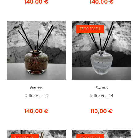
140,00
€
140,00
€
TROP TARD !
Flacons
Flacons
Diffuseur 13
Diffuseur 14
140,00
€
110,00
€