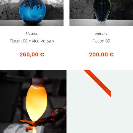
Flacons
Flacons
Flacon 08 « Vice Versa »
Flacon 05
260,00
€
200,00
€
ARTISAN