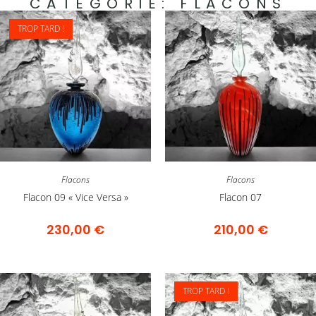
CATÉGORIE:
FLACONS
TROP TARD !
Flacons
Flacons
Flacon 09 « Vice Versa »
Flacon 07
230,00
€
210,00
€
TROP TARD !