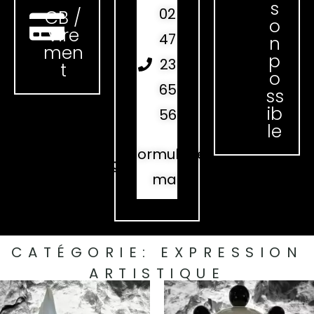
s
02
CB /
o
Vire
47
n
men
p
23
t
o
65
ss
ib
56
le
Formulaire
mail
CATÉGORIE:
EXPRESSION
ARTISTIQUE