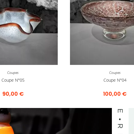
VISITE
Coupes
Coupes
Coupe N°05
Coupe N°04
90,00
€
100,00
€