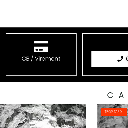
CB / Virement
C
TROP TARD !