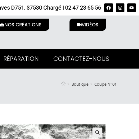
ves D751, 37530 Chargé | 02 47 23 65 56
NOS CRÉATIONS
VIDÉOS
RÉPARATION
CONTACTEZ-NOUS
>
Boutique
>
Coupe N°01