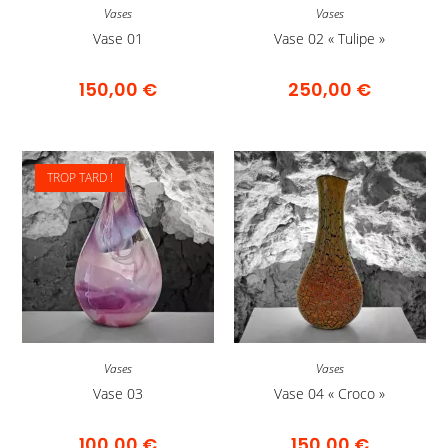
Vases
Vases
Vase 01
Vase 02 « Tulipe »
150,00
€
250,00
€
TROP TARD !
Vases
Vases
Vase 03
Vase 04 « Croco »
100,00
€
150,00
€